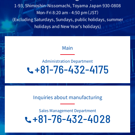
1-93, Shimoshin-Nissomachi, Toyama Japan 930-0808
Mon-Fri 8:20 am - 4:50 pm（JST）
(Excluding Saturdays, Sundays, public holidays, summer
holidays and New Year's holidays)
Main
Administration Department
+81-76-432-4175
Inquiries about manufacturing
Sales Management Department
+81-76-432-4028