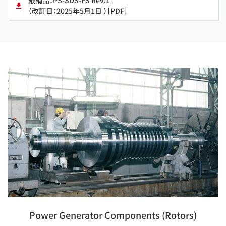
鍛鋼品：PS-SDS-FS Rev.1
（改訂日：2025年5月1日 ）［PDF］
Power Generator Components (Rotors)