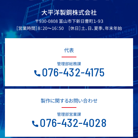
大平洋製鋼株式会社
〒930-0808 富山市下新日曹町１-９３
［営業時間］８：20〜16：50 ［休日］土、日、夏季、年末年始
代表
管理部総務課
076-432-4175
製作に関するお問い合わせ
管理部営業課
076-432-4028