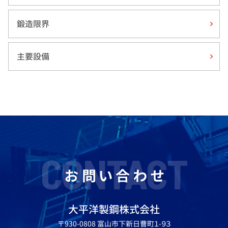
鍛造限界
主要設備
CONTACT
お問い合わせ
大平洋製鋼株式会社
〒930-0808 富山市下新日曹町１-９３