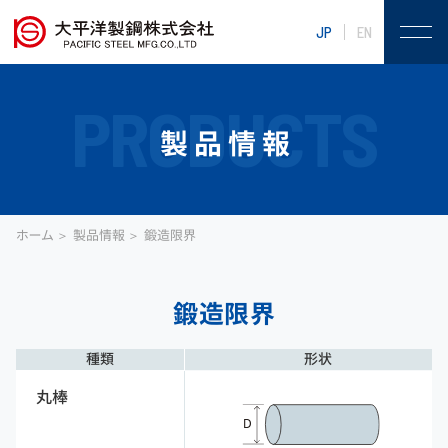
JP
EN
PRODUCTS
製品情報
ホーム
製品情報
鍛造限界
鍛造限界
種類
形状
丸棒