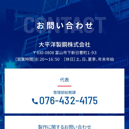
CONTACT
お問い合わせ
大平洋製鋼株式会社
〒930-0808 富山市下新日曹町１-９３
［営業時間］８：20〜16：50 ［休日］土、日、夏季、年末年始
代表
管理部総務課
076-432-4175
製作に関するお問い合わせ