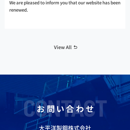
We are pleased to inform you that our website has been
renewed.
View All
CONTACT
お問い合わせ
大平洋製鋼株式会社