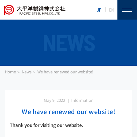
JP
EN
NEWS
Home
News
We have renewed our website!
May 9, 2022
Information
We have renewed our website!
Thank you for visiting our website.