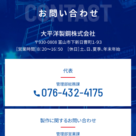
CONTACT
お問い合わせ
大平洋製鋼株式会社
〒930-0808 富山市下新日曹町１-９３
［営業時間］８：20〜16：50 ［休日］土、日、夏季、年末年始
代表
管理部総務課
076-432-4175
製作に関するお問い合わせ
管理部営業課