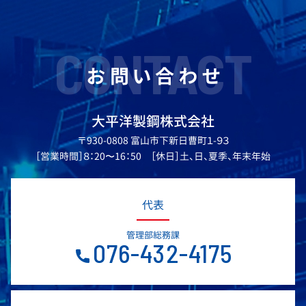
CONTACT
お問い合わせ
大平洋製鋼株式会社
〒930-0808 富山市下新日曹町１-９３
［営業時間］８：20〜16：50 ［休日］土、日、夏季、年末年始
代表
管理部総務課
076-432-4175