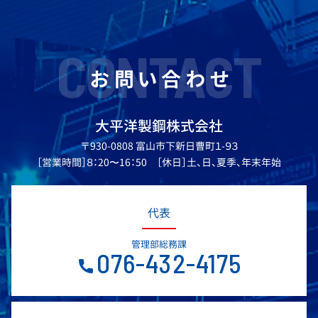
CONTACT
お問い合わせ
大平洋製鋼株式会社
〒930-0808 富山市下新日曹町１-９３
［営業時間］８：20〜16：50 ［休日］土、日、夏季、年末年始
代表
管理部総務課
076-432-4175