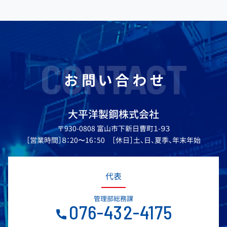
CONTACT
お問い合わせ
大平洋製鋼株式会社
〒930-0808 富山市下新日曹町１-９３
［営業時間］８：20〜16：50 ［休日］土、日、夏季、年末年始
代表
管理部総務課
076-432-4175