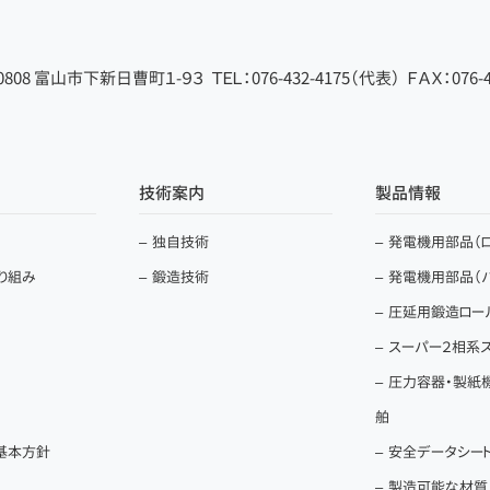
-0808 富山市下新日曹町１-９３
ＴＥＬ：076-432-4175（代表）
ＦＡＸ：076-4
技術案内
製品情報
独自技術
発電機用部品（ロ
取り組み
鍛造技術
発電機用部品（
圧延用鍛造ロー
スーパー２相系
圧力容器・製紙
舶
基本方針
安全データシート（
製造可能な材質