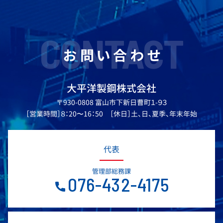
CONTACT
お問い合わせ
大平洋製鋼株式会社
〒930-0808 富山市下新日曹町１-９３
［営業時間］８：20〜16：50 ［休日］土、日、夏季、年末年始
代表
管理部総務課
076-432-4175