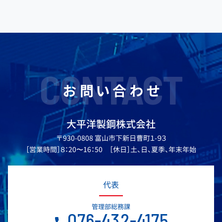
CONTACT
お問い合わせ
大平洋製鋼株式会社
〒930-0808 富山市下新日曹町１-９３
［営業時間］８：20〜16：50 ［休日］土、日、夏季、年末年始
代表
管理部総務課
076-432-4175