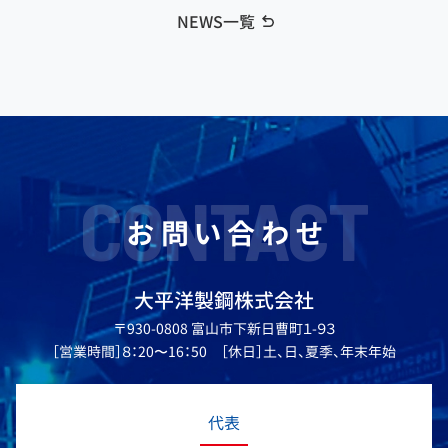
NEWS一覧
CONTACT
お問い合わせ
大平洋製鋼株式会社
〒930-0808 富山市下新日曹町１-９３
［営業時間］８：20〜16：50 ［休日］土、日、夏季、年末年始
代表