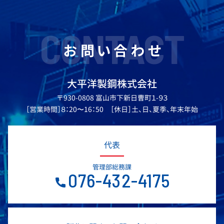
CONTACT
お問い合わせ
大平洋製鋼株式会社
〒930-0808 富山市下新日曹町１-９３
［営業時間］８：20〜16：50 ［休日］土、日、夏季、年末年始
代表
管理部総務課
076-432-4175