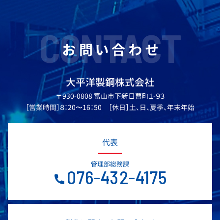
CONTACT
お問い合わせ
大平洋製鋼株式会社
〒930-0808 富山市下新日曹町１-９３
［営業時間］８：20〜16：50 ［休日］土、日、夏季、年末年始
代表
管理部総務課
076-432-4175