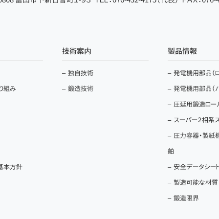
技術案内
製品情報
独自技術
発電機用部品（ロ
取り組み
鍛造技術
発電機用部品（
圧延用鍛造ロー
スーパー２相系
圧力容器・製紙
舶
基本方針
安全データシート（
製造可能な材質
鍛造限界