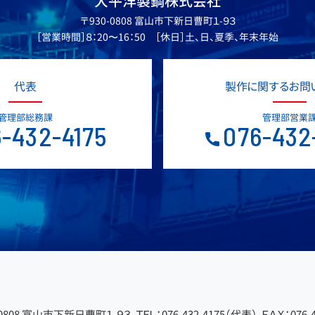
大平洋製鋼株式会社
〒930-0808 富山市下新日曹町１-９３
［営業時間］８：20〜16：50 ［休日］土、日、夏季、年末年始
代表
製作に関するお問
管理部総務課
管理部営業
-432-4175
076-432
-0808 富山市下新日曹町１-９３
ＴＥＬ：076-432-4175（代表）
ＦＡＸ：076-4