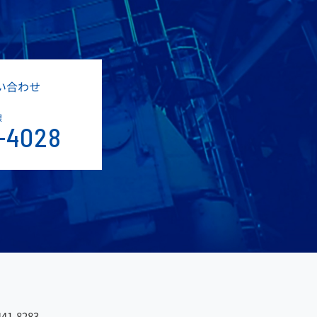
い合わせ
課
-4028
41-8283