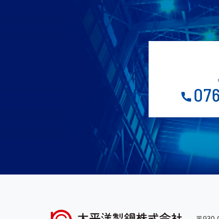
076
〒930