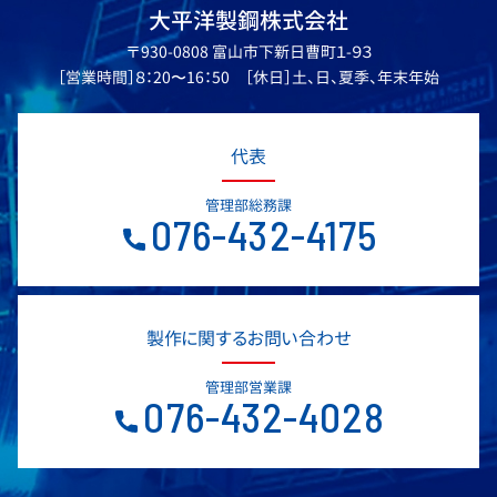
大平洋製鋼株式会社
〒930-0808 富山市下新日曹町１-９３
［営業時間］８：20〜16：50 ［休日］土、日、夏季、年末年始
代表
管理部総務課
076-432-4175
製作に関するお問い合わせ
管理部営業課
076-432-4028