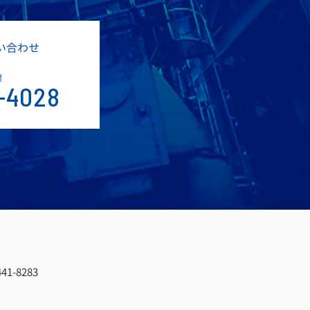
い合わせ
課
-4028
41-8283