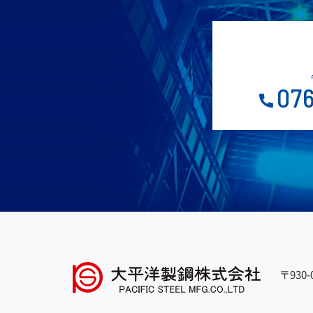
076
〒930