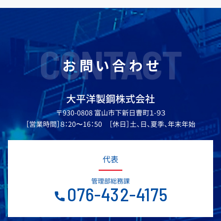
CONTACT
お問い合わせ
大平洋製鋼株式会社
〒930-0808 富山市下新日曹町１-９３
［営業時間］８：20〜16：50 ［休日］土、日、夏季、年末年始
代表
管理部総務課
076-432-4175